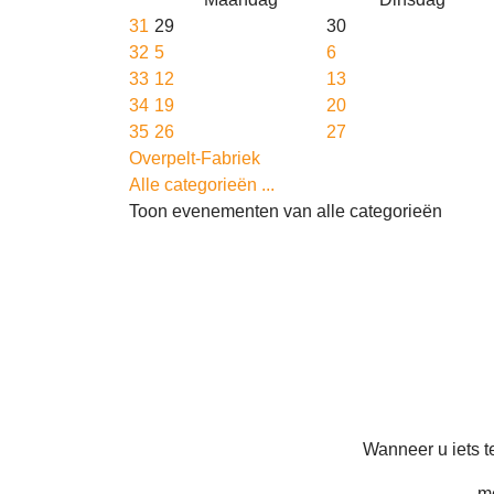
31
29
30
32
5
6
33
12
13
34
19
20
35
26
27
Overpelt-Fabriek
Alle categorieën ...
Toon evenementen van alle categorieën
Wanneer u iets te
me