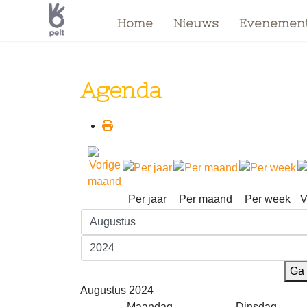
Home
Nieuws
Evenemen
Agenda
Per jaar
Per maand
Per week
V
Ga 
Augustus 2024
Maandag
Dinsdag