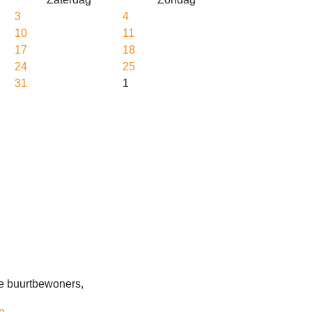
3
4
10
11
17
18
24
25
31
1
nze buurtbewoners,
e
.