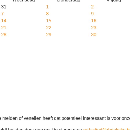
31
1
2
7
8
9
14
15
16
21
22
23
28
29
30
 melden of vertellen heeft dat potentieel interessant is voor o
ldt het dan door een mail te sturen naar
redactie@fabriekske.b