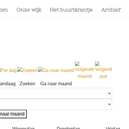
ten
Onze wijk
Het buurtkrantje
Archief
andaag
Zoeken
Ga naar maand
naar maand
Woensdag
Donderdag
Vrijdag